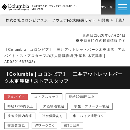
エントリー
株式会社コロンビアスポーツウェア[公式]採用サイト
関東
千葉県
新卒採用
更新日:2026年07月24日
中途採用
※更新日時点の最新情報です
【Columbia | コロンビア】 三井アウトレットパーク木更津店 | アル
パート・アルバイト採用
バイト・ストアスタッフの求人情報詳細(千葉県 木更津市 |
AD0821667838)
【Columbia | コロンビア】 三井アウトレットパー
ク木更津店 / ストアスタッフ
アルバイト
ストアスタッフ
時給1000円以上
時給1200円以上
未経験者歓迎
学生・フリーター歓迎
扶養控除内考慮
社会保険あり
車・バイク通勤OK
交通費支給
WワークOK
週3日以内